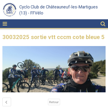
Cyclo Club de Châteauneuf-les-Martigues
(13) - FFVélo
30032025 sortie vtt cccm cote bleue 5
Retour