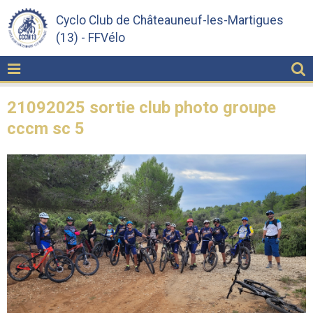
Cyclo Club de Châteauneuf-les-Martigues
(13) - FFVélo
21092025 sortie club photo groupe
cccm sc 5