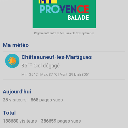
Réglementé entre le 1er juin et le 30 septembre
Ma météo
Châteauneuf-les-Martigues
°C
35
Ciel dégagé
Min: 35 °C | Max: 37 °C | Vent: 29 kmh 305°
Aujourd'hui
25
visiteurs -
868
pages vues
Total
138680
visiteurs -
386659
pages vues