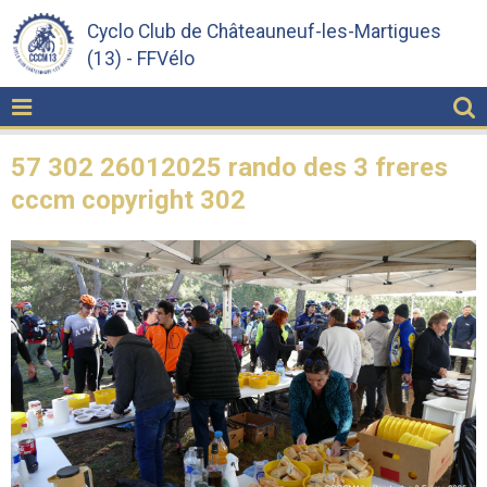
Cyclo Club de Châteauneuf-les-Martigues
(13) - FFVélo
57 302 26012025 rando des 3 freres
cccm copyright 302