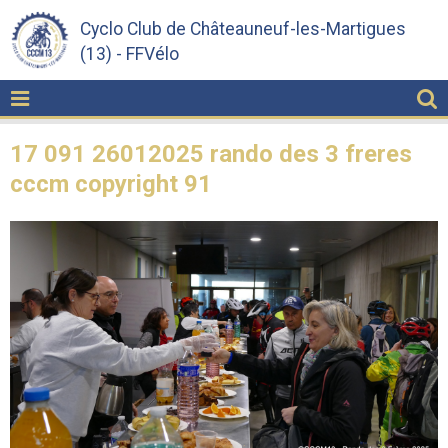
Cyclo Club de Châteauneuf-les-Martigues
(13) - FFVélo
17 091 26012025 rando des 3 freres
cccm copyright 91