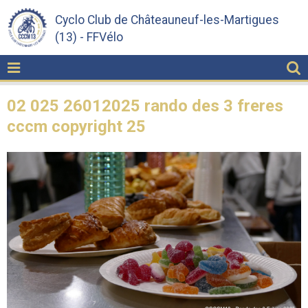
Cyclo Club de Châteauneuf-les-Martigues
(13) - FFVélo
02 025 26012025 rando des 3 freres
cccm copyright 25