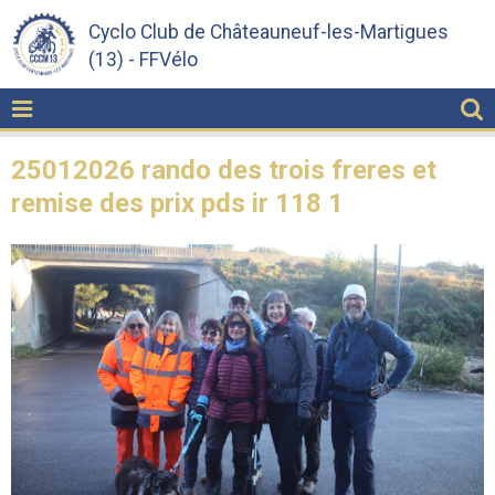
Cyclo Club de Châteauneuf-les-Martigues
(13) - FFVélo
25012026 rando des trois freres et
remise des prix pds ir 118 1