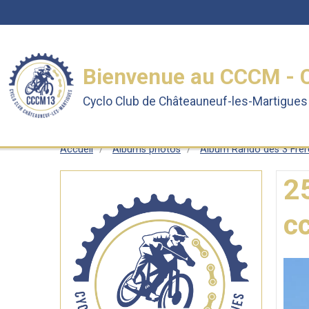
Bienvenue au CCCM - 
Cyclo Club de Châteauneuf-les-Martigues 
Accueil
Albums photos
Album Rando des 3 Frère
2
c