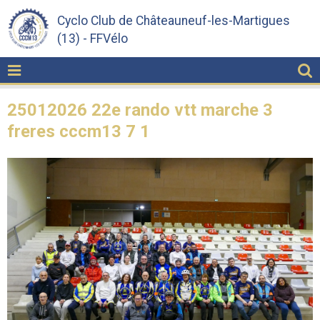
Cyclo Club de Châteauneuf-les-Martigues
(13) - FFVélo
25012026 22e rando vtt marche 3
freres cccm13 7 1