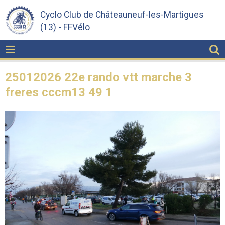
Cyclo Club de Châteauneuf-les-Martigues
(13) - FFVélo
25012026 22e rando vtt marche 3
freres cccm13 49 1