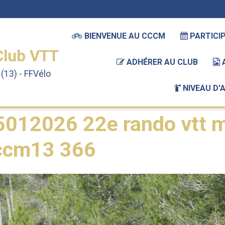
BIENVENUE AU CCCM
PARTICIP
Club VTT
ADHÉRER AU CLUB
(13) - FFVélo
NIVEAU D'
s 2026 Inscriptions Parcours Ravito
25012026 22e rando vtt mar
5012026 22e rando vtt m
ccm13 366