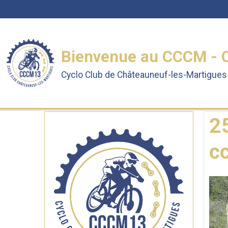
Bienvenue au CCCM - 
Cyclo Club de Châteauneuf-les-Martigues 
Accueil
Albums photos
Album Rando des 3 Frère
2
c