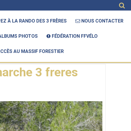
EZ À LA RANDO DES 3 FRÈRES
NOUS CONTACTER
ALBUMS PHOTOS
FÉDÉRATION FFVÉLO
ACCÈS AU MASSIF FORESTIER
che 3 freres cccm13 366
arche 3 freres