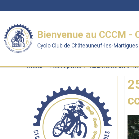
Bienvenue au CCCM - 
Cyclo Club de Châteauneuf-les-Martigues 
Accueil
Albums photos
Album Rando des 3 Frère
2
c