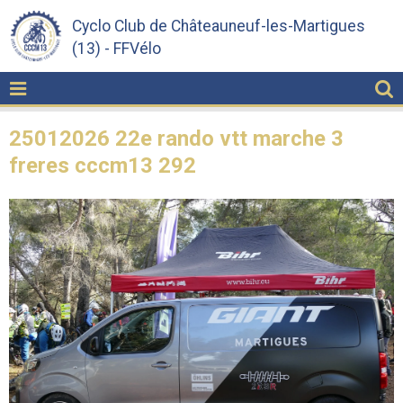
Cyclo Club de Châteauneuf-les-Martigues
(13) - FFVélo
25012026 22e rando vtt marche 3
freres cccm13 292