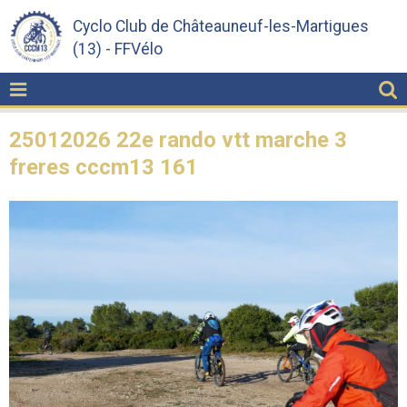
Cyclo Club de Châteauneuf-les-Martigues
(13) - FFVélo
25012026 22e rando vtt marche 3
freres cccm13 161