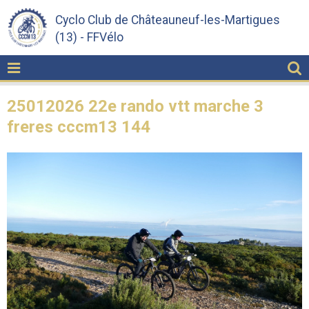
Cyclo Club de Châteauneuf-les-Martigues
(13) - FFVélo
25012026 22e rando vtt marche 3
freres cccm13 144