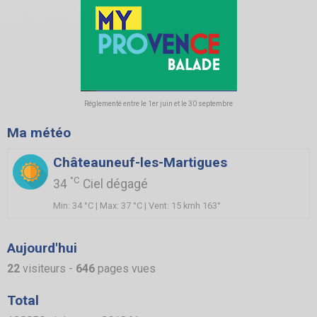
Réglementé entre le 1er juin et le 30 septembre
Ma météo
Châteauneuf-les-Martigues
°C
34
Ciel dégagé
Min: 34 °C | Max: 37 °C | Vent: 15 kmh 163°
Aujourd'hui
22
visiteurs -
646
pages vues
Total